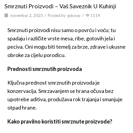
Smrznuti Proizvodi – Vaš Saveznik U Kuhinji
novembar 2, 2023
/
Posted by
gskoop
/
1114
Smrznuti proizvodi nisu samo o povrću i voću; tu
spadaju i različite vrste mesa, ribe, gotovih jela i
peciva. Oni mogu biti temelj za brze, zdrave i ukusne
obroke za cijelu porodicu.
Prednosti smrznutih proizvoda
Ključna prednost smrznutih proizvoda je
konzervacija. Smrzavanjem se hrana očuva bez
upotrebe aditiva, produžava rok trajanja i smanjuje
otpad hrane.
Kako pravilno koristiti smrznute proizvode?