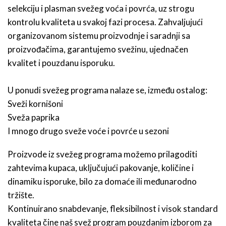
selekciju i plasman svežeg voća i povrća, uz strogu
kontrolu kvaliteta u svakoj fazi procesa. Zahvaljujući
organizovanom sistemu proizvodnje i saradnji sa
proizvođačima, garantujemo svežinu, ujednačen
kvalitet i pouzdanu isporuku.
U ponudi svežeg programa nalaze se, između ostalog:
Sveži kornišoni
Sveža paprika
I mnogo drugo sveže voće i povrće u sezoni
Proizvode iz svežeg programa možemo prilagoditi
zahtevima kupaca, uključujući pakovanje, količine i
dinamiku isporuke, bilo za domaće ili međunarodno
tržište.
Kontinuirano snabdevanje, fleksibilnost i visok standard
kvaliteta čine naš svež program pouzdanim izborom za