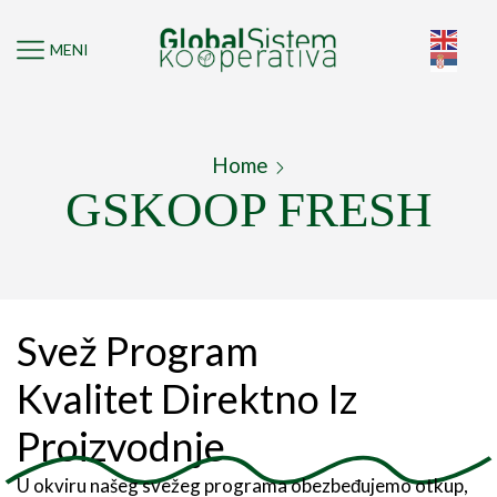
MENI
Home
GSKOOP FRESH
Svež Program
Kvalitet Direktno Iz
Proizvodnje
U okviru našeg svežeg programa obezbeđujemo otkup,