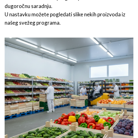
dugoročnu saradnju.
U nastavku možete pogledati slike nekih proizvoda iz
našeg svežeg programa.